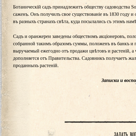
Ботаническій садъ принадлежитъ обществу садоводства Sосі
саженъ. Онъ получилъ свое существованіе въ 1830 году и
въ разныхъ странахъ свѣта, куда посылались съ этимъ нам
Садъ и оранжереи заведены обществомъ акціонеровъ, поло
собранной такимъ образомъ суммы, положенъ въ банкъ и 
выручаемый ежегодно отъ продажи цвѣтовъ и растеній, а ч
дополняется отъ Правительства. Садовникъ получаетъ жало
проданныхъ растеній.
Записки и восп