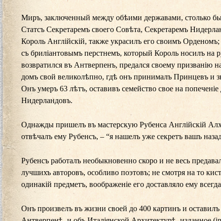
Миръ, заключенный между обѣими державами, столько был
Статсъ Секретаремъ своего Совѣта, Секретаремъ Нидерлан
Король Англійскій, также украсилъ его своимъ Орденомъ
съ бриліантовымъ перстнемъ, который Король носилъ на ру
возвратился въ Антверпенъ, предался своему призванію н
домъ свой великолѣпно, гдѣ онъ принималъ Принцевъ и 
Онъ умеръ 63 лѣтъ, оставивъ семейство свое на попечені
Нидерландовъ.
Однажды пришелъ въ мастерскую Рубенса Англійскій Алхи
отвѣчалъ ему Рубенсъ, – “я нашелъ уже секретъ вашъ назад
Рубенсъ работалъ необыкновенно скоро и не весь предавал
лучшихъ авторовъ, особливо поэтовъ; не смотря на то кист
одинакій предметъ, воображеніе его доставляло ему всегд
Онъ произвелъ въ жизни своей до 400 картинъ и оставилъ 
Антверпенѣ, и объ Италіянской Архитектурѣ, изданное (i