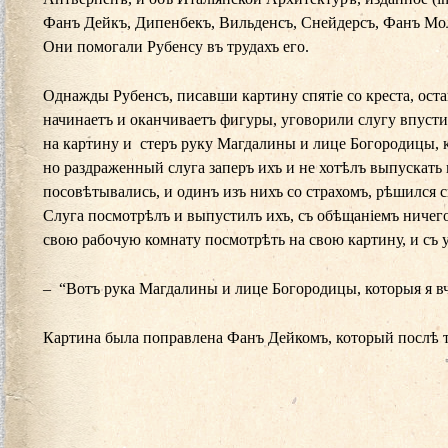
Фанъ Дейкъ, Дипенбекъ, Вильденсъ, Снейдерсъ, Фанъ Мол
Они помогали Рубенсу въ трудахъ его.
Однажды Рубенсъ, писавши картину спятіе со креста, оста
начинаетъ и оканчиваетъ фигуры, уговорили слугу впусти
на картину и стеръ руку Магдалины и лице Богородицы, к
но раздраженный слуга заперъ ихъ и не хотѣлъ выпускать
посовѣтывались, и одинъ изъ нихъ со страхомъ, рѣшился ск
Слуга посмотрѣлъ и выпустилъ ихъ, съ обѣщаніемъ ничего
свою рабочую комнату посмотрѣть на свою картину, и съ у
– “Вотъ рука Мaгдалины и лице Богородицы, которыя я вч
Картина была поправлена Фанъ Дейкомъ, который послѣ т