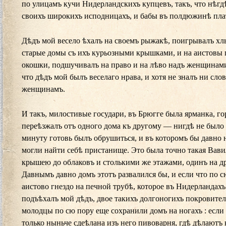
по улицамъ кучи Нидерландскихъ купцевъ, такъ, что нѣгд
своихъ широкихъ исподницахъ, и бабы въ полдюжинѣ плать
Дѣдъ мой весело ѣхалъ на своемъ рыжакѣ, поигрывалъ хлы
старые домы съ ихъ курьозными крышками, и на аистовы г
окошки, подшучивалъ на право и на лѣво надъ женщинами 
что дѣдъ мой былъ веселаго нрава, и хотя не зналъ ни сл
женщинамъ.
И такъ, милостивые государи, въ Брюгге была ярманка, г
переѣзжалъ отъ одного дома къ другому — нигдѣ не было
минуту готовь былъ обрушиться, и въ которомъ бы давно 
могли найти себѣ пристанище. Это была точно такая Вави
крышею до облаковъ и столькими же этажами, одинъ на д
Давнымъ давно домъ этотъ развалился бы, и если что по сю
аистово гнездо на печной трубѣ, которое въ Нидерландахъ 
подъѣхалъ мой дѣдъ, двое такихъ долгоногихъ покровителе
молодцы по сю пору еще сохранили домъ на ногахъ : если 
только ныньче сдеѣлана изъ него пивоварня, гдѣ дѣлаютъ