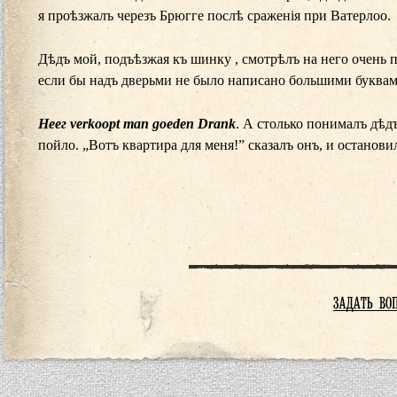
я проѣзжалъ черезъ Брюгге послѣ сраженія при Ватерлоо.
Дѣдъ мой, подъѣзжая къ шинку , смотрѣлъ на него очень п
если бы надъ дверьми не было написано большими буквам
Неег verkoopt man goeden Drank
. А столько понималъ дѣд
пойло. „Вотъ квартира для меня!” сказалъ онъ, и останови