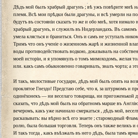
Дѣдъ мой былъ храбрый драгунъ ; вѣ ужъ повѣрите мнѣ на
племя. Всѣ мои прѣдки были драгуны, и всѣ умерли на по
будутъ въ состояніи сказать то же и обо мнѣ, хотя нимало 
храбрый драгунъ, и служилъ въ Нидерландахъ. Въ самомъ дѣ
умела клясться и браниться. Онъ и самъ не уступалъ ником
Тримъ что онъ ученіе о жизенномъ жарѣ и жизненной влаг
воды противодействовать водкою, доказывалъ на собствен
моей исторіи, и я упомянулъ о томъ мимоходомъ, желая то
или. какъ самъ обыкновенно говаривалъ, зналъ чорта; а это
И такъ, милостивые государи, дѣдъ мой былъ опять на воз
проклятое Гнездо! Предстаю себе, что я, за штурмомъ и 
одинёхонекъ — ни веселаго товарища, ни пригоженькой д
сказать, что дѣдъ мой былъ на обратномъ марше въ Англі
вечеромъ, какъ уже начинало смеркаться , дѣдъ мой, весел
расказывать: вы вѣрно всѣ его знаете ; старомодный Фла
ролю, была большая торговля. Теперь онъ также великъ и 
И такъ тогда , какъ въѣзжалъ въ него дѣдъ, была тамъ яр